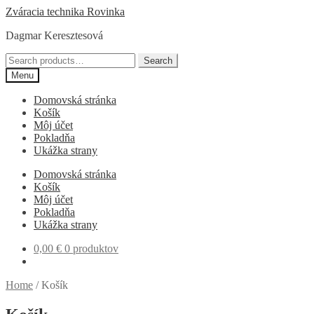
Preskočiť
Preskočiť
Zváracia technika Rovinka
na
na
Dagmar Keresztesová
navigáciu
obsah
Search
Search
for:
Menu
Domovská stránka
Košík
Môj účet
Pokladňa
Ukážka strany
Domovská stránka
Košík
Môj účet
Pokladňa
Ukážka strany
0,00
€
0 produktov
Home
/
Košík