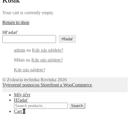
Košík
Your cart is currently empty.
Return to shop
Hľadať
Hľadať
admin
na
Kde nás nájdete?
Milan
na
Kde nás nájdete?
Kde nás nájdete?
© Zváracia technika Rovinka 2026
Vytvorené pomocou Storefront a WooCommerce
.
Môj účet
Hľadať
Search
Search
for:
Cart
0